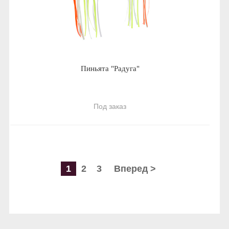
Пиньята "Радуга"
Под заказ
1
2
3
Вперед >