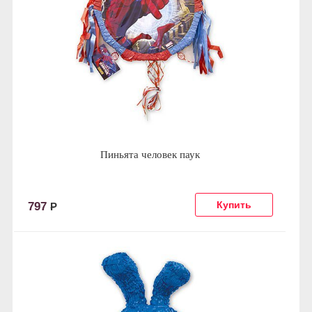
Пиньята человек паук
797
Р