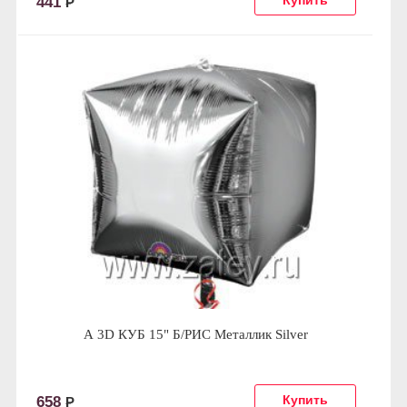
441
Р
А 3D КУБ 15" Б/РИС Металлик Silver
658
Р