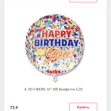
А 3D СФЕРА 16" HB Конфетти G20
73
Р