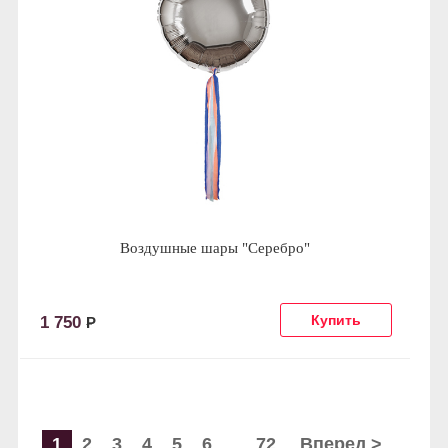
Воздушные шары "Серебро"
1 750
Р
1
2
3
4
5
6
72
Вперед >
...