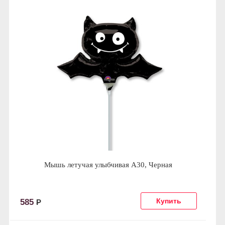
Мышь летучая улыбчивая А30, Черная
585
Р