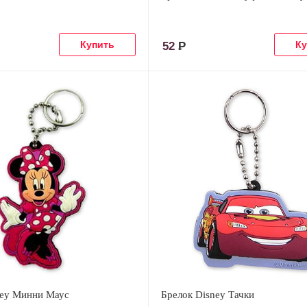
52
Р
ney Минни Маус
Брелок Disney Тачки