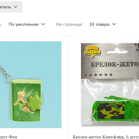
итель
ь:
По умолчанию
На странице:
24 товара
кнот Феи
Брелок-жетон Камуфляж, 6 шту