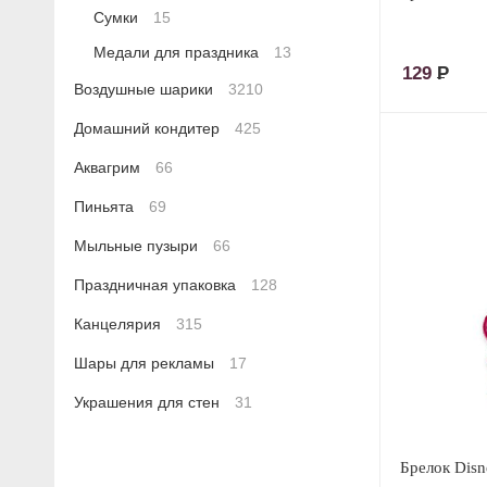
Сумки
15
Медали для праздника
13
129
Р
Воздушные шарики
3210
Домашний кондитер
425
Аквагрим
66
Пиньята
69
Мыльные пузыри
66
Праздничная упаковка
128
Канцелярия
315
Шары для рекламы
17
Украшения для стен
31
Брелок Dis