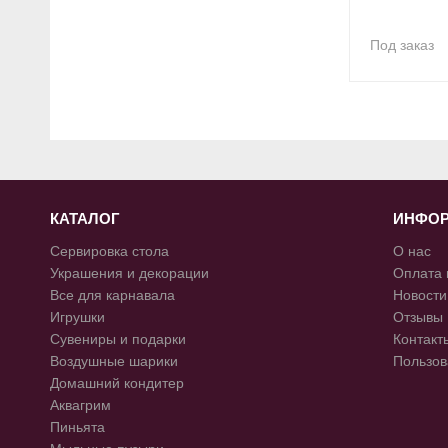
Под заказ
КАТАЛОГ
ИНФО
Сервировка стола
О нас
Украшения и декорации
Оплата 
Все для карнавала
Новости
Игрушки
Отзывы
Сувениры и подарки
Контакт
Воздушные шарики
Пользов
Домашний кондитер
Аквагрим
Пиньята