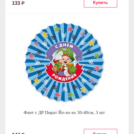
133
Р
Фант с ДР Пират Йо-хо-хо 30-40см, 3 шт