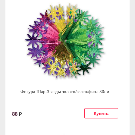
Фигура Шар-Звезды золото/зелен/фиол 30см
88
Р