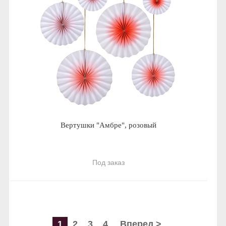
Вертушки "Амбре", розовый
Под заказ
1
2
3
4
Вперед >