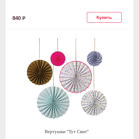
840
Р
Вертушки "Тут Свит"