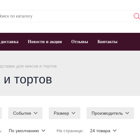
 доставка
Новости и акции
Отзывы
Контакты
ставки для кексов и тортов
 и тортов
Событие
Размер
Производитель
ь:
По умолчанию
На странице:
24 товара