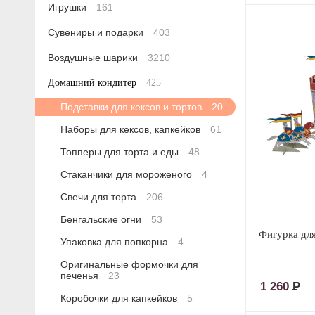
Игрушки
161
Сувениры и подарки
403
Воздушные шарики
3210
Домашний кондитер
425
Подставки для кексов и тортов
20
Наборы для кексов, капкейков
61
Топперы для торта и еды
48
Стаканчики для мороженого
4
Свечи для торта
206
Бенгальские огни
53
Фигурка для
Упаковка для попкорна
4
Оригинальные формочки для
печенья
23
1 260
Р
Коробочки для капкейков
5