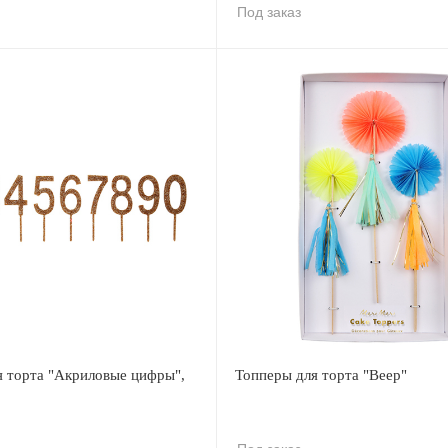
Под заказ
я торта "Акриловые цифры",
Топперы для торта "Веер"