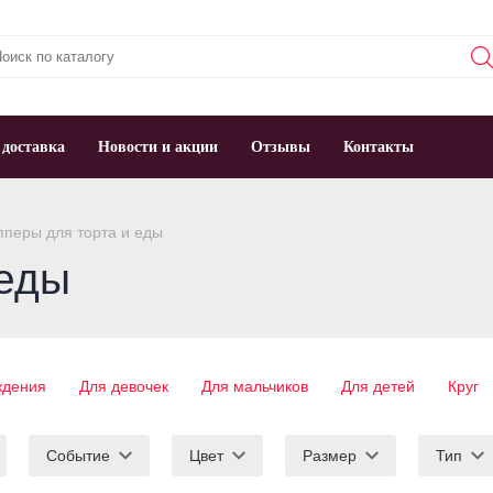
 доставка
Новости и акции
Отзывы
Контакты
перы для торта и еды
 еды
ждения
Для девочек
Для мальчиков
Для детей
Круг
Событие
Цвет
Размер
Тип