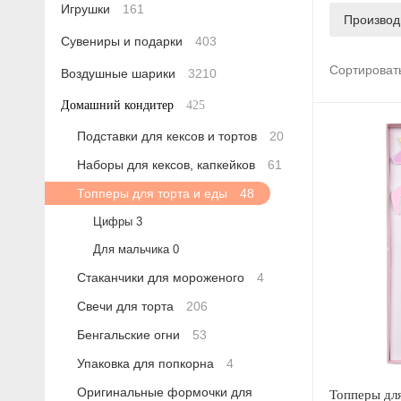
Игрушки
161
Производ
Сувениры и подарки
403
Сортироват
Воздушные шарики
3210
Домашний кондитер
425
Подставки для кексов и тортов
20
Наборы для кексов, капкейков
61
Топперы для торта и еды
48
Цифры
3
Для мальчика
0
Стаканчики для мороженого
4
Свечи для торта
206
Бенгальские огни
53
Упаковка для попкорна
4
Оригинальные формочки для
Топперы для