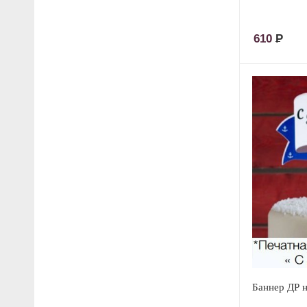
610
Р
Баннер ДР 