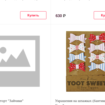
630
Р
торт "Зайчики"
Украшения на шпажках (бантики