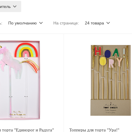
итель
ь:
По умолчанию
На странице:
24 товара
 торта "Единорог и Радуга"
Топперы для торта "Ура!"